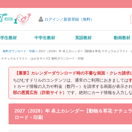
ログイン／新規登録（無料）
小学生教材
中学生教材
英語教材
動画教材
2027（2028）年 卓上カレンダー【動物＆草花 ナチュラルイラス
ダー 無料ダウンロード・印刷
＆草花 ナチュラルイラスト・はがきサイズ】無料ダウンロード・印刷
【重要】カレンダーダウンロード時の不審な画面・クレカ請求
ちびむすドリルのコンテンツは、通常のご利用におきましては
トカード情報の入力や料金（数円～）を請求する画面が表示さ
部の悪質広告（詐欺サイト）
です。絶対にカード情報を入力し
2027（2028）年 卓上カレンダー【動物＆草花 ナ
ロード・印刷