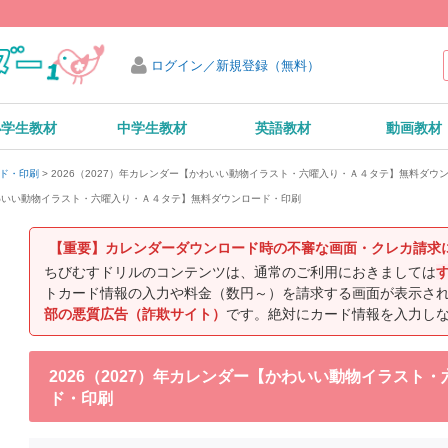
ログイン／新規登録（無料）
小学生教材
中学生教材
英語教材
動画教材
2026（2027）年カレンダー【かわいい動物イラスト・六曜入り・Ａ４タテ】無料ダウ
ード・印刷
【かわいい動物イラスト・六曜入り・Ａ４タテ】無料ダウンロード・印刷
【重要】カレンダーダウンロード時の不審な画面・クレカ請求
ちびむすドリルのコンテンツは、通常のご利用におきましては
トカード情報の入力や料金（数円～）を請求する画面が表示さ
部の悪質広告（詐欺サイト）
です。絶対にカード情報を入力し
2026（2027）年カレンダー【かわいい動物イラスト
ド・印刷