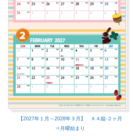
【2027年１月～2028年３月】 Ａ４縦-２ヶ月
⇒月曜始まり