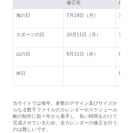
修正前
修正前
修正後
修正後
海の日
7月19日（月）
7月2
スポーツの日
10月11日（月）
7月2
山の日
8月11日（水）
8月8
休日
8月9
当サイトでは毎年、多数のデザイン及びサイズか
らなる数千ファイルのカレンダーやスケジュール
帳の制作に前々年から着手し、長い時間をかけて
完成させているため、全カレンダーの修正を行う
のは難しいです。