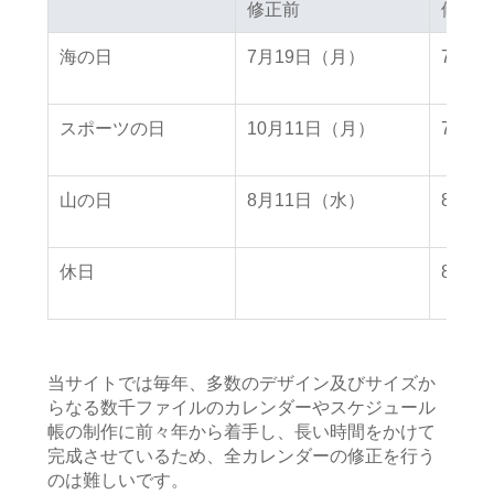
修正前
修正前
修正後
修正後
海の日
7月19日（月）
7月2
スポーツの日
10月11日（月）
7月2
山の日
8月11日（水）
8月8
休日
8月9
当サイトでは毎年、多数のデザイン及びサイズか
らなる数千ファイルのカレンダーやスケジュール
帳の制作に前々年から着手し、長い時間をかけて
完成させているため、全カレンダーの修正を行う
のは難しいです。