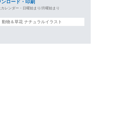
ウンロード・印刷
上カレンダー・日曜始まり/月曜始まり
＞ 動物＆草花 ナチュラルイラスト