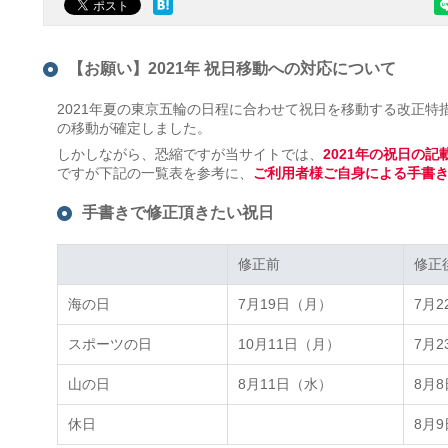
【お願い】2021年 祝日移動への対応について
2021年夏の東京五輪の日程に合わせて祝日を移動する改正特措
の移動が確定しました。
しかしながら、恐縮ですが当サイトでは、
2021年の祝日の
ですが下記の一覧表を参考に、
ご利用者様ご自身による手書
手書きで修正頂きたい祝日
修正前
修正前
修正
修正
海の日
7月19日（月）
7月
スポーツの日
10月11日（月）
7月
山の日
8月11日（水）
8月
休日
8月