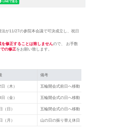
法が11/27の参院本会議で可決成立し、祝日
記載を修正することは致しません
ので、 お手数
きでの修正
をお願い致します。
後
後
備考
備考
22日（木）
五輪開会式前日へ移動
23日（金）
五輪開会式の日へ移動
8日（日）
五輪閉会式の日へ移動
9日（月）
山の日の振り替え休日