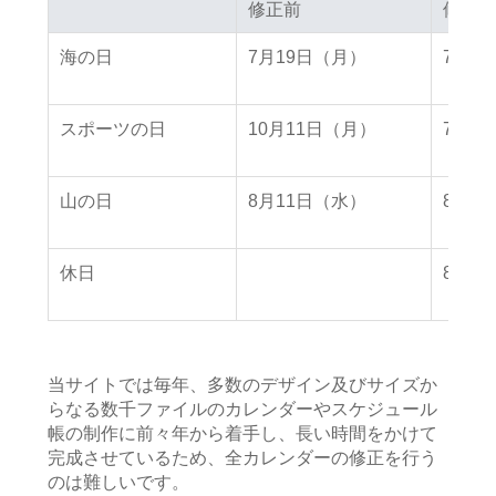
修正前
修正前
修正後
修正後
海の日
7月19日（月）
7月2
スポーツの日
10月11日（月）
7月2
山の日
8月11日（水）
8月8
休日
8月9
当サイトでは毎年、多数のデザイン及びサイズか
らなる数千ファイルのカレンダーやスケジュール
帳の制作に前々年から着手し、長い時間をかけて
完成させているため、全カレンダーの修正を行う
のは難しいです。