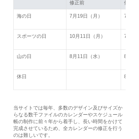
修正前
修正前
修正後
修正後
海の日
7月19日（月）
7月2
スポーツの日
10月11日（月）
7月2
山の日
8月11日（水）
8月8
休日
8月9
当サイトでは毎年、多数のデザイン及びサイズか
らなる数千ファイルのカレンダーやスケジュール
帳の制作に前々年から着手し、長い時間をかけて
完成させているため、全カレンダーの修正を行う
のは難しいです。