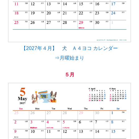
【2027年４月】 犬 Ａ４ヨコ カレンダー
⇒月曜始まり
５月