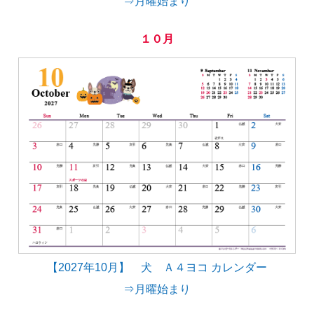
⇒月曜始まり
１０月
【2027年10月】 犬 Ａ４ヨコ カレンダー
⇒月曜始まり