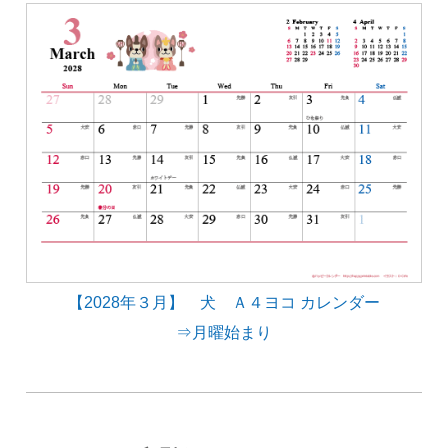
【2028年３月】 犬 Ａ４ヨコ カレンダー
⇒月曜始まり