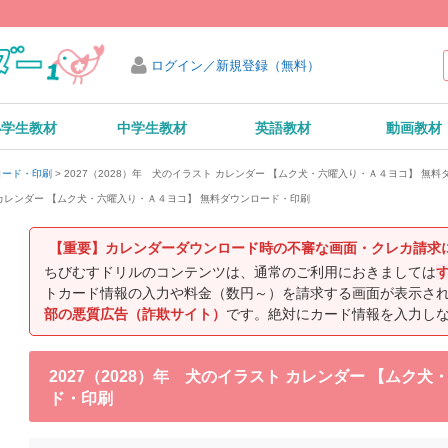
ログイン／新規登録（無料）
小学生教材
中学生教材
英語教材
動画教材
2027（2028）年 犬のイラスト カレンダー 【ムク犬・六曜入り・Ａ４ヨコ】 無
ロード・印刷
ト カレンダー 【ムク犬・六曜入り・Ａ４ヨコ】 無料ダウンロード・印刷
【重要】カレンダーダウンロード時の不審な画面・クレカ請求
ちびむすドリルのコンテンツは、通常のご利用におきましては
トカード情報の入力や料金（数円～）を請求する画面が表示さ
部の悪質広告（詐欺サイト）
です。絶対にカード情報を入力し
2027（2028）年 犬のイラスト カレンダー 【ムク
ド・印刷