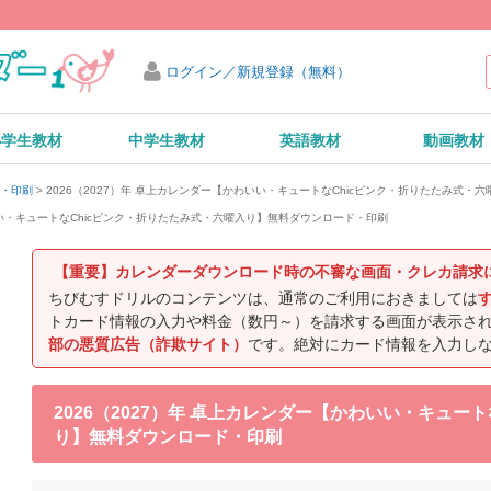
ログイン／新規登録（無料）
小学生教材
中学生教材
英語教材
動画教材
2026（2027）年 卓上カレンダー【かわいい・キュートなChicピンク・折りたたみ式
ド・印刷
わいい・キュートなChicピンク・折りたたみ式・六曜入り】無料ダウンロード・印刷
【重要】カレンダーダウンロード時の不審な画面・クレカ請求
ちびむすドリルのコンテンツは、通常のご利用におきましては
トカード情報の入力や料金（数円～）を請求する画面が表示さ
部の悪質広告（詐欺サイト）
です。絶対にカード情報を入力し
2026（2027）年 卓上カレンダー【かわいい・キュー
り】無料ダウンロード・印刷