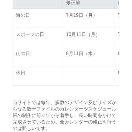
修正前
修正前
修正後
修正後
海の日
7月19日（月）
7月2
スポーツの日
10月11日（月）
7月2
山の日
8月11日（水）
8月8
休日
8月9
当サイトでは毎年、多数のデザイン及びサイズか
らなる数千ファイルのカレンダーやスケジュール
帳の制作に前々年から着手し、長い時間をかけて
完成させているため、全カレンダーの修正を行う
のは難しいです。