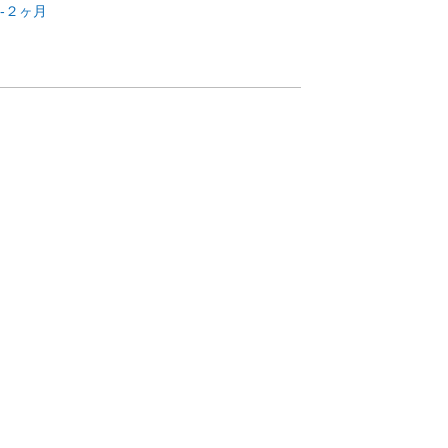
縦-２ヶ月