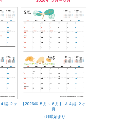
月
2026年 ５月～６月
Ａ４縦-２ヶ
【2026年 ５月～６月】 Ａ４縦-２ヶ
月
⇒月曜始まり