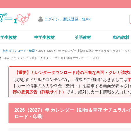
ログイン／新規登録（無料）
小学生教材
中学生教材
英語教材
動画教材
2026（2027）年 カレンダー【動物＆草花 ナチュラルイラスト・
ダー 無料ダウンロード・印刷
【動物＆草花 ナチュラルイラスト・Ａ４タテ・２ヶ月】無料ダウンロード・印刷
【重要】カレンダーダウンロード時の不審な画面・クレカ請求
ちびむすドリルのコンテンツは、通常のご利用におきましては
トカード情報の入力や料金（数円～）を請求する画面が表示さ
部の悪質広告（詐欺サイト）
です。絶対にカード情報を入力し
2026（2027）年 カレンダー【動物＆草花 ナチュ
ロード・印刷