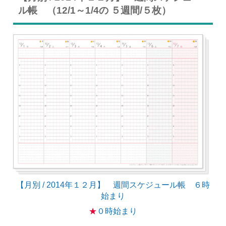
ル帳 （12/1～1/4の ５週間/５枚）
【月別 / 2014年１２月】 週間スケジュール帳 ６時
始まり
★
０時始まり