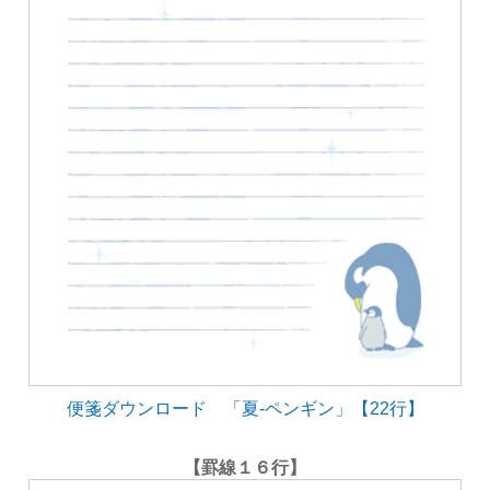
便箋ダウンロード 「夏-ペンギン」【22行】
【罫線１６行】