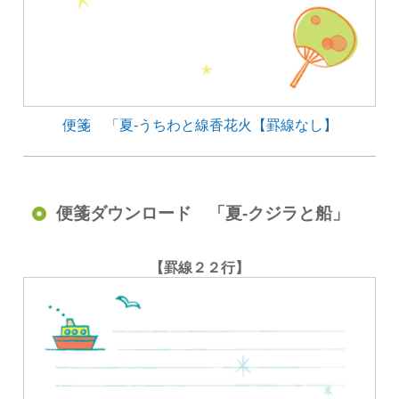
便箋 「夏-うちわと線香花火【罫線なし】
便箋ダウンロード 「夏-クジラと船」
【罫線２２行】