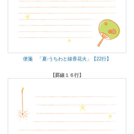
便箋 「夏-うちわと線香花火」【22行】
【罫線１６行】