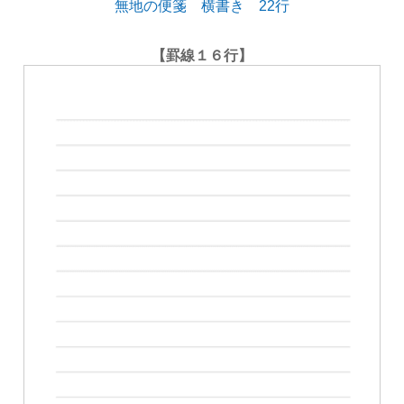
無地の便箋 横書き 22行
【罫線１６行】