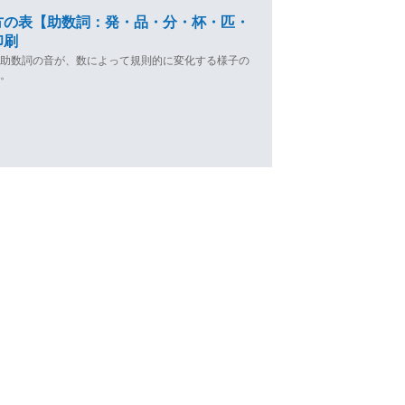
方の表【助数詞：発・品・分・杯・匹・
印刷
る助数詞の音が、数によって規則的に変化する様子の
す。