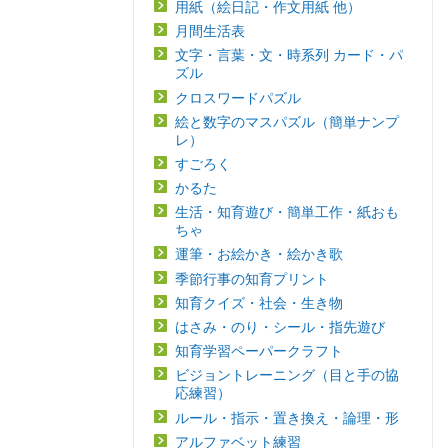
用紙（絵日記・作文用紙 他）
月間生活表
文字・言葉・文・時系列 カード・パ
ズル
クロスワードパズル
絵と数字のマスパズル（簡単ナンプ
レ）
すごろく
かるた
生活・知育遊び・簡単工作・紙おも
ちゃ
運筆・お絵かき・絵かき歌
季節行事の知育プリント
知育クイズ・社会・生き物
はさみ・のり・シール・指先遊び
知育学習ペーパークラフト
ビジョントレーニング（目と手の協
応練習）
ルール・指示・置き換え・論理・形
アルファベット練習