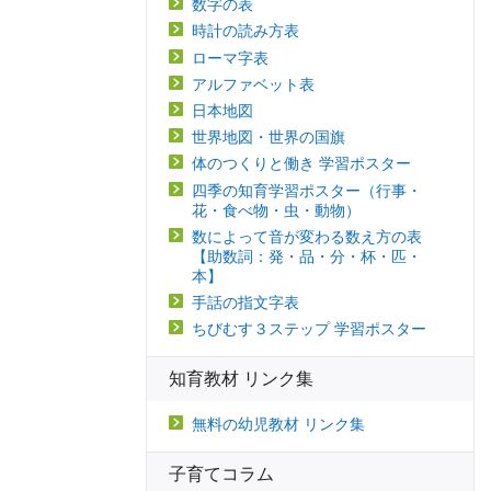
数字の表
時計の読み方表
ローマ字表
アルファベット表
日本地図
世界地図・世界の国旗
体のつくりと働き 学習ポスター
四季の知育学習ポスター（行事・
花・食べ物・虫・動物）
数によって音が変わる数え方の表
【助数詞：発・品・分・杯・匹・
本】
手話の指文字表
ちびむす３ステップ 学習ポスター
知育教材 リンク集
無料の幼児教材 リンク集
子育てコラム