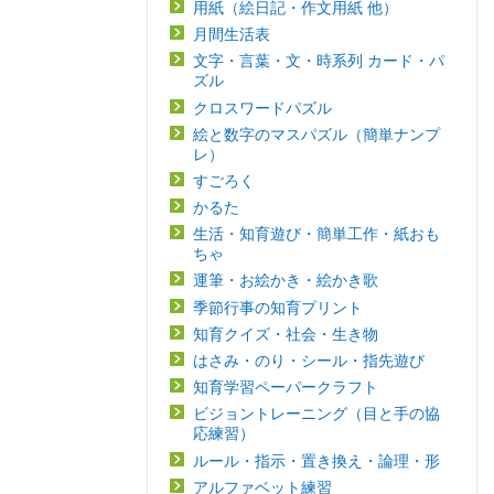
用紙（絵日記・作文用紙 他）
月間生活表
文字・言葉・文・時系列 カード・パ
ズル
クロスワードパズル
絵と数字のマスパズル（簡単ナンプ
レ）
すごろく
かるた
生活・知育遊び・簡単工作・紙おも
ちゃ
運筆・お絵かき・絵かき歌
季節行事の知育プリント
知育クイズ・社会・生き物
はさみ・のり・シール・指先遊び
知育学習ペーパークラフト
ビジョントレーニング（目と手の協
応練習）
ルール・指示・置き換え・論理・形
アルファベット練習