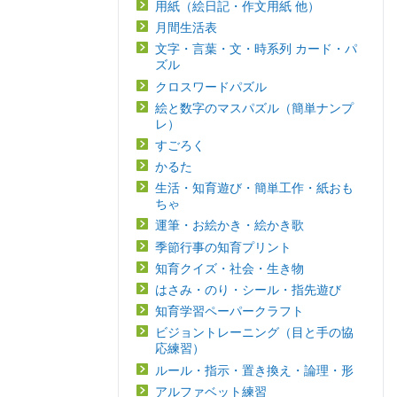
用紙（絵日記・作文用紙 他）
月間生活表
文字・言葉・文・時系列 カード・パ
ズル
クロスワードパズル
絵と数字のマスパズル（簡単ナンプ
レ）
すごろく
かるた
生活・知育遊び・簡単工作・紙おも
ちゃ
運筆・お絵かき・絵かき歌
季節行事の知育プリント
知育クイズ・社会・生き物
はさみ・のり・シール・指先遊び
知育学習ペーパークラフト
ビジョントレーニング（目と手の協
応練習）
ルール・指示・置き換え・論理・形
アルファベット練習