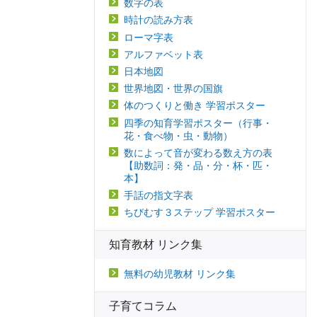
数字の表
時計の読み方表
ローマ字表
アルファベット表
日本地図
世界地図・世界の国旗
体のつくりと働き 学習ポスター
四季の知育学習ポスター（行事・
花・食べ物・虫・動物）
数によって音が変わる数え方の表
【助数詞：発・品・分・杯・匹・
本】
手話の指文字表
ちびむす３ステップ 学習ポスター
知育教材 リンク集
無料の幼児教材 リンク集
子育てコラム