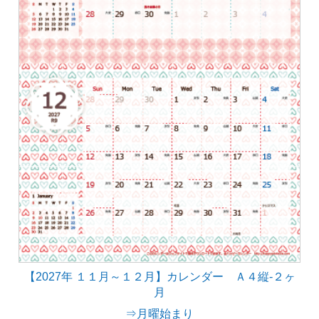
【2027年 １１月～１２月】カレンダー Ａ４縦-２ヶ
月
⇒月曜始まり