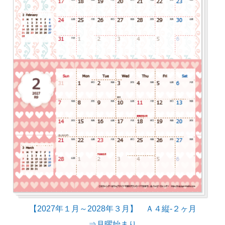
【2027年１月～2028年３月】 Ａ４縦-２ヶ月
⇒月曜始まり