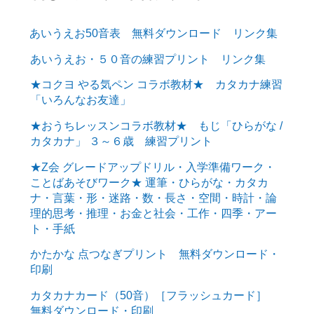
あいうえお50音表 無料ダウンロード リンク集
あいうえお・５０音の練習プリント リンク集
★コクヨ やる気ペン コラボ教材★ カタカナ練習
「いろんなお友達」
★おうちレッスンコラボ教材★ もじ「ひらがな /
カタカナ」 ３～６歳 練習プリント
★Z会 グレードアップドリル・入学準備ワーク・
ことばあそびワーク★ 運筆・ひらがな・カタカ
ナ・言葉・形・迷路・数・長さ・空間・時計・論
理的思考・推理・お金と社会・工作・四季・アー
ト・手紙
かたかな 点つなぎプリント 無料ダウンロード・
印刷
カタカナカード（50音）［フラッシュカード］
無料ダウンロード・印刷