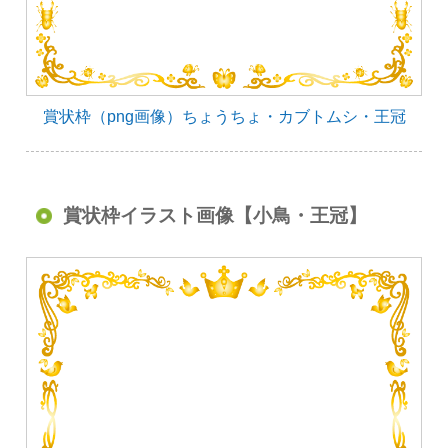
賞状枠（png画像）ちょうちょ・カブトムシ・王冠
賞状枠イラスト画像【小鳥・王冠】