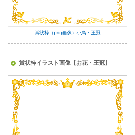
賞状枠（png画像）小鳥・王冠
賞状枠イラスト画像【お花・王冠】