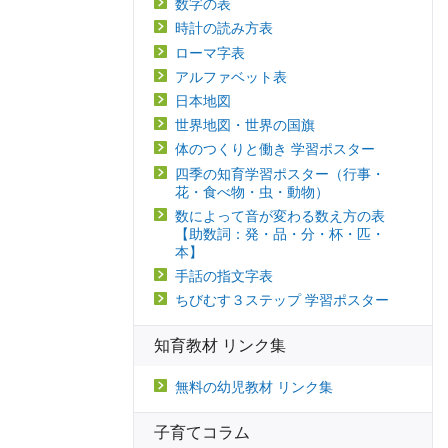
数字の表
時計の読み方表
ローマ字表
アルファベット表
日本地図
世界地図・世界の国旗
体のつくりと働き 学習ポスター
四季の知育学習ポスター（行事・
花・食べ物・虫・動物）
数によって音が変わる数え方の表
【助数詞：発・品・分・杯・匹・
本】
手話の指文字表
ちびむす３ステップ 学習ポスター
知育教材 リンク集
無料の幼児教材 リンク集
子育てコラム