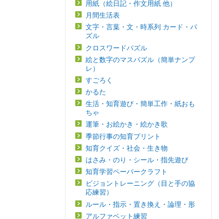
用紙（絵日記・作文用紙 他）
月間生活表
文字・言葉・文・時系列 カード・パ
ズル
クロスワードパズル
絵と数字のマスパズル（簡単ナンプ
レ）
すごろく
かるた
生活・知育遊び・簡単工作・紙おも
ちゃ
運筆・お絵かき・絵かき歌
季節行事の知育プリント
知育クイズ・社会・生き物
はさみ・のり・シール・指先遊び
知育学習ペーパークラフト
ビジョントレーニング（目と手の協
応練習）
ルール・指示・置き換え・論理・形
アルファベット練習