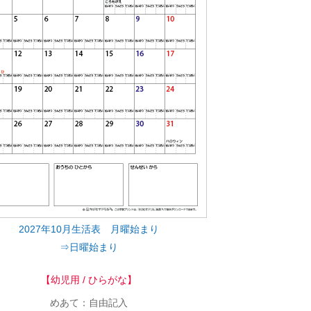
2027年10月生活表 月曜始まり
⇒日曜始まり
【幼児用 / ひらがな】
めあて：自由記入