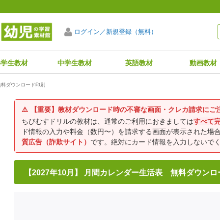
ログイン／新規登録（無料）
小学生教材
中学生教材
英語教材
動画教材
 無料ダウンロード印刷
⚠️
【重要】教材ダウンロード時の不審な画面・クレカ請求にご
ちびむすドリルの教材は、通常のご利用におきましては
すべて
ド情報の入力や料金（数円〜）を請求する画面が表示された場
質広告（詐欺サイト）
です。絶対にカード情報を入力しないで
【2027年10月】 月間カレンダー生活表 無料ダウン