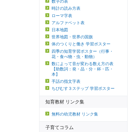
数字の表
時計の読み方表
ローマ字表
アルファベット表
日本地図
世界地図・世界の国旗
体のつくりと働き 学習ポスター
四季の知育学習ポスター（行事・
花・食べ物・虫・動物）
数によって音が変わる数え方の表
【助数詞：発・品・分・杯・匹・
本】
手話の指文字表
ちびむす３ステップ 学習ポスター
知育教材 リンク集
無料の幼児教材 リンク集
子育てコラム