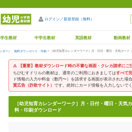
ログイン／新規登録（無料）
小学生教材
中学生教材
英語教材
動画教材
［幼児知育カレンダーワーク］月・日付・曜日・天気カード（
ンダー） 無料ダウンロード・印刷
⚠️
【重要】教材ダウンロード時の不審な画面・クレカ請求にご
ちびむすドリルの教材は、通常のご利用におきましては
すべて
ド情報の入力や料金（数円〜）を請求する画面が表示された場
質広告（詐欺サイト）
です。絶対にカード情報を入力しないで
［幼児知育カレンダーワーク］月・日付・曜日・天気カ
料・印刷ダウンロード