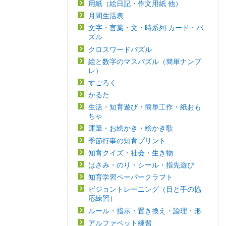
用紙（絵日記・作文用紙 他）
月間生活表
文字・言葉・文・時系列 カード・パ
ズル
クロスワードパズル
絵と数字のマスパズル（簡単ナンプ
レ）
すごろく
かるた
生活・知育遊び・簡単工作・紙おも
ちゃ
運筆・お絵かき・絵かき歌
季節行事の知育プリント
知育クイズ・社会・生き物
はさみ・のり・シール・指先遊び
知育学習ペーパークラフト
ビジョントレーニング（目と手の協
応練習）
ルール・指示・置き換え・論理・形
アルファベット練習