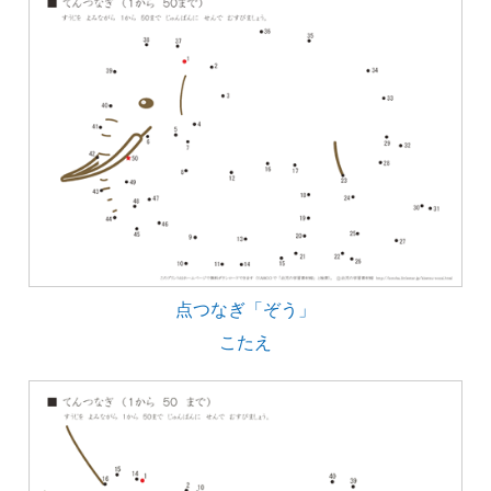
点つなぎ「ぞう」
こたえ