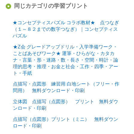
同じカテゴリの学習プリント
★コンセプティスパズル コラボ教材★ 点つなぎ
（１～８２までの数字つなぎ）｜コンセプティス
パズル
★Z会 グレードアップドリル・入学準備ワーク・
ことばあそびワーク★ 運筆・ひらがな・カタカ
ナ・言葉・形・迷路・数・長さ・空間・時計・論
理的思考・推理・お金と社会・工作・四季・アー
ト・手紙
点描写・点図形 練習用 白地シート（フリー・作
問用） 無料ダウンロード・印刷
立体図 点描写（点図形） プリント 無料ダウ
ンロード・印刷
点描写（点図形）プリント（ミニ） 無料ダウン
ロード・印刷