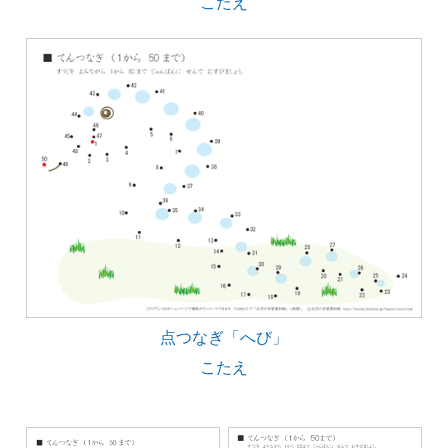
こたえ
点つなぎ「へび」
こたえ