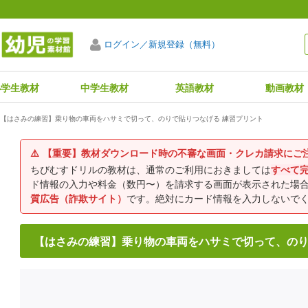
ログイン／新規登録（無料）
小学生教材
中学生教材
英語教材
動画教材
【はさみの練習】乗り物の車両をハサミで切って、のりで貼りつなげる 練習プリント
⚠️
【重要】教材ダウンロード時の不審な画面・クレカ請求にご
ちびむすドリルの教材は、通常のご利用におきましては
すべて
ド情報の入力や料金（数円〜）を請求する画面が表示された場
質広告（詐欺サイト）
です。絶対にカード情報を入力しないで
【はさみの練習】乗り物の車両をハサミで切って、のり