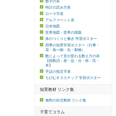
数字の表
時計の読み方表
ローマ字表
アルファベット表
日本地図
世界地図・世界の国旗
体のつくりと働き 学習ポスター
四季の知育学習ポスター（行事・
花・食べ物・虫・動物）
数によって音が変わる数え方の表
【助数詞：発・品・分・杯・匹・
本】
手話の指文字表
ちびむす３ステップ 学習ポスター
知育教材 リンク集
無料の幼児教材 リンク集
子育てコラム