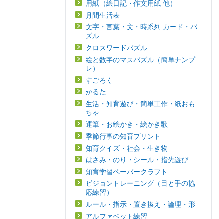
用紙（絵日記・作文用紙 他）
月間生活表
文字・言葉・文・時系列 カード・パ
ズル
クロスワードパズル
絵と数字のマスパズル（簡単ナンプ
レ）
すごろく
かるた
生活・知育遊び・簡単工作・紙おも
ちゃ
運筆・お絵かき・絵かき歌
季節行事の知育プリント
知育クイズ・社会・生き物
はさみ・のり・シール・指先遊び
知育学習ペーパークラフト
ビジョントレーニング（目と手の協
応練習）
ルール・指示・置き換え・論理・形
アルファベット練習