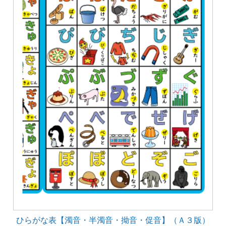
ひらがな表【濁音・半濁音・拗音・促音】（Ａ３版）