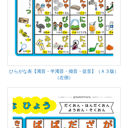
ひらがな表【濁音・半濁音・拗音・促音】（Ａ３版）
（左側）