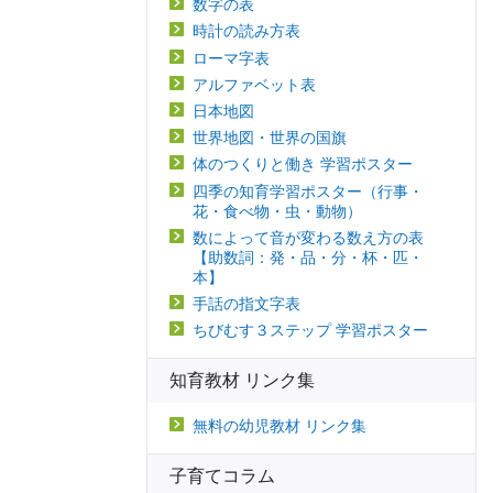
数字の表
時計の読み方表
ローマ字表
アルファベット表
日本地図
世界地図・世界の国旗
体のつくりと働き 学習ポスター
四季の知育学習ポスター（行事・
花・食べ物・虫・動物）
数によって音が変わる数え方の表
【助数詞：発・品・分・杯・匹・
本】
手話の指文字表
ちびむす３ステップ 学習ポスター
知育教材 リンク集
無料の幼児教材 リンク集
子育てコラム