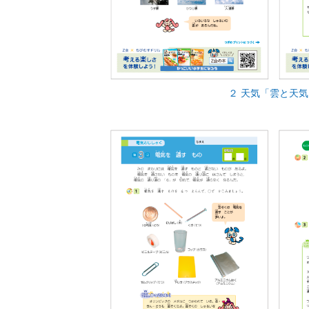
２ 天気「雲と天気