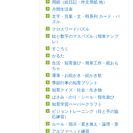
用紙（絵日記・作文用紙 他）
月間生活表
文字・言葉・文・時系列 カード・パ
ズル
クロスワードパズル
絵と数字のマスパズル（簡単ナンプ
レ）
すごろく
かるた
生活・知育遊び・簡単工作・紙おも
ちゃ
運筆・お絵かき・絵かき歌
季節行事の知育プリント
知育クイズ・社会・生き物
はさみ・のり・シール・指先遊び
知育学習ペーパークラフト
ビジョントレーニング（目と手の協
応練習）
ルール・指示・置き換え・論理・形
アルファベット練習