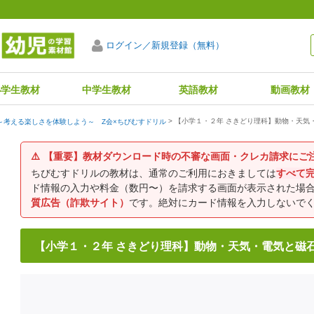
ログイン／新規登録（無料）
小学生教材
中学生教材
英語教材
動画教材
【小学１・２年 さきどり理科】動物・天気
～考える楽しさを体験しよう～ Z会×ちびむすドリル
⚠️
【重要】教材ダウンロード時の不審な画面・クレカ請求にご
ちびむすドリルの教材は、通常のご利用におきましては
すべて
ド情報の入力や料金（数円〜）を請求する画面が表示された場
質広告（詐欺サイト）
です。絶対にカード情報を入力しないで
【小学１・２年 さきどり理科】動物・天気・電気と磁