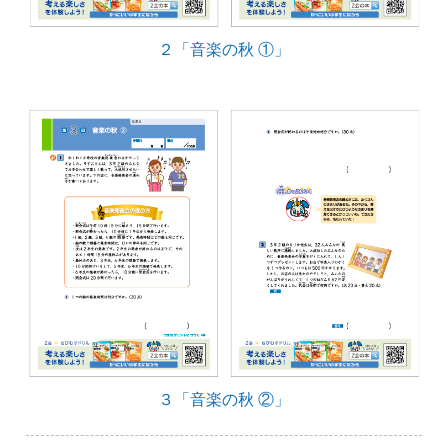
２「音楽の秋 ①」
３「音楽の秋 ②」