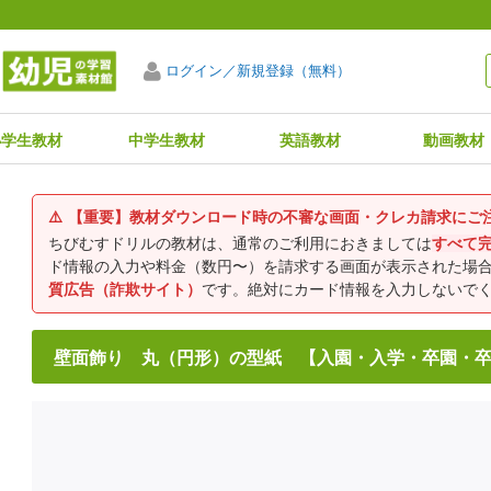
ログイン／新規登録（無料）
小学生教材
中学生教材
英語教材
動画教材
⚠️
【重要】教材ダウンロード時の不審な画面・クレカ請求にご
ちびむすドリルの教材は、通常のご利用におきましては
すべて
ド情報の入力や料金（数円〜）を請求する画面が表示された場
質広告（詐欺サイト）
です。絶対にカード情報を入力しないで
壁面飾り 丸（円形）の型紙 【入園・入学・卒園・