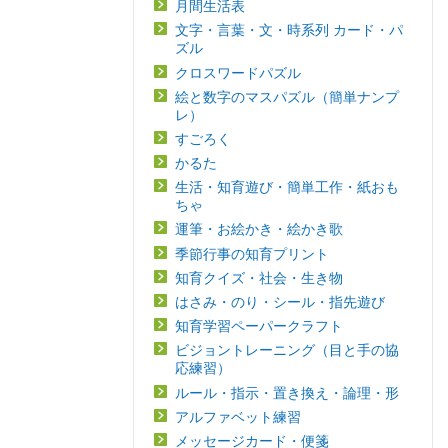
月間生活表
文字・言葉・文・時系列 カード・パ
ズル
クロスワードパズル
絵と数字のマスパズル（簡単ナンプ
レ）
すごろく
かるた
生活・知育遊び・簡単工作・紙おも
ちゃ
運筆・お絵かき・絵かき歌
季節行事の知育プリント
知育クイズ・社会・生き物
はさみ・のり・シール・指先遊び
知育学習ペーパークラフト
ビジョントレーニング（目と手の協
応練習）
ルール・指示・置き換え・論理・形
アルファベット練習
メッセージカード・便箋