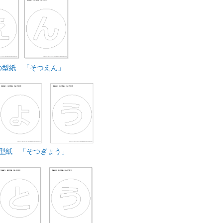
の型紙 「そつえん」
型紙 「そつぎょう」