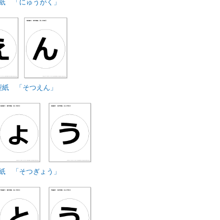
紙 「にゅうがく」
型紙 「そつえん」
紙 「そつぎょう」