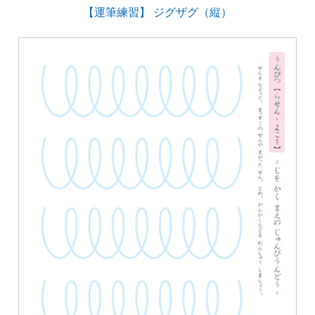
【運筆練習】 ジグザグ（縦）