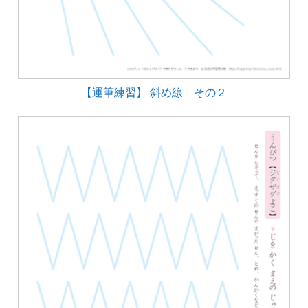
【運筆練習】 斜め線 その２