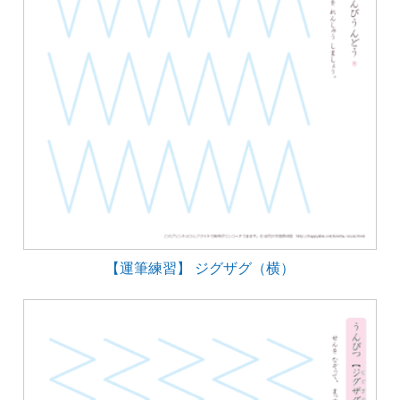
【運筆練習】 ジグザグ（横）