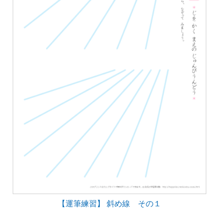
【運筆練習】 斜め線 その１