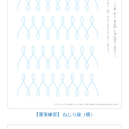
【運筆練習】 ねじり線（横）