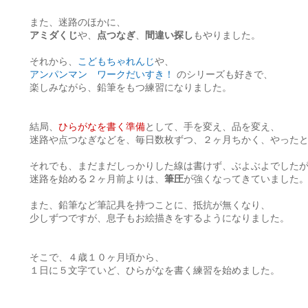
また、迷路のほかに、
アミダくじ
や、
点つなぎ
、
間違い探し
もやりました。
それから、
こどもちゃれんじ
や、
アンパンマン ワークだいすき！
のシリーズも好きで、
楽しみながら、鉛筆をもつ練習になりました。
結局、
ひらがなを書く準備
として、手を変え、品を変え、
迷路や点つなぎなどを、毎日数枚ずつ、２ヶ月ちかく、やった
それでも、まだまだしっかりした線は書けず、ぶよぶよでした
迷路を始める２ヶ月前よりは、
筆圧
が強くなってきていました
また、鉛筆など筆記具を持つことに、抵抗が無くなり、
少しずつですが、息子もお絵描きをするようになりました。
そこで、４歳１０ヶ月頃から、
１日に５文字ていど、ひらがなを書く練習を始めました。