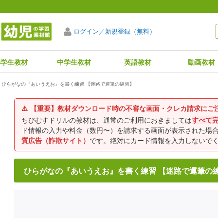
ログイン／新規登録（無料）
小学生教材
中学生教材
英語教材
動画教材
ひらがなの『あいうえお』を書く練習 【迷路で運筆の練習】
⚠️
【重要】教材ダウンロード時の不審な画面・クレカ請求にご
ちびむすドリルの教材は、通常のご利用におきましては
すべて
ド情報の入力や料金（数円〜）を請求する画面が表示された場
質広告（詐欺サイト）
です。絶対にカード情報を入力しないで
ひらがなの『あいうえお』を書く練習 【迷路で運筆の