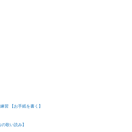
練習 【お手紙を書く】
おの歌い読み】