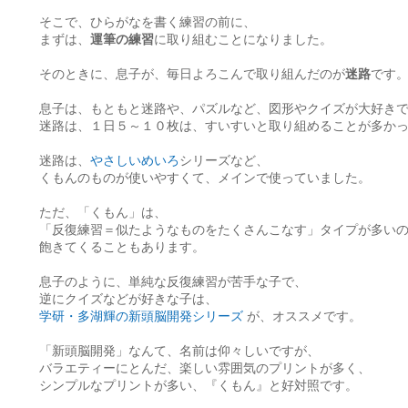
そこで、ひらがなを書く練習の前に、
まずは、
運筆の練習
に取り組むことになりました。
そのときに、息子が、毎日よろこんで取り組んだのが
迷路
です
息子は、もともと迷路や、パズルなど、図形やクイズが大好き
迷路は、１日５～１０枚は、すいすいと取り組めることが多か
迷路は、
やさしいめいろ
シリーズなど、
くもんのものが使いやすくて、メインで使っていました。
ただ、「くもん」は、
「反復練習＝似たようなものをたくさんこなす」タイプが多い
飽きてくることもあります。
息子のように、単純な反復練習が苦手な子で、
逆にクイズなどが好きな子は、
学研・多湖輝の新頭脳開発シリーズ
が、オススメです。
「新頭脳開発」なんて、名前は仰々しいですが、
バラエティーにとんだ、楽しい雰囲気のプリントが多く、
シンプルなプリントが多い、『くもん』と好対照です。