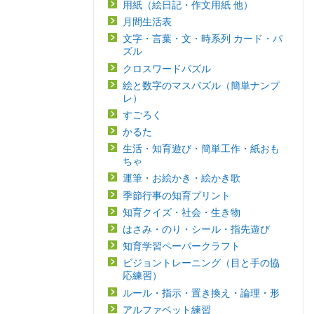
用紙（絵日記・作文用紙 他）
月間生活表
文字・言葉・文・時系列 カード・パ
ズル
クロスワードパズル
絵と数字のマスパズル（簡単ナンプ
レ）
すごろく
かるた
生活・知育遊び・簡単工作・紙おも
ちゃ
運筆・お絵かき・絵かき歌
季節行事の知育プリント
知育クイズ・社会・生き物
はさみ・のり・シール・指先遊び
知育学習ペーパークラフト
ビジョントレーニング（目と手の協
応練習）
ルール・指示・置き換え・論理・形
アルファベット練習