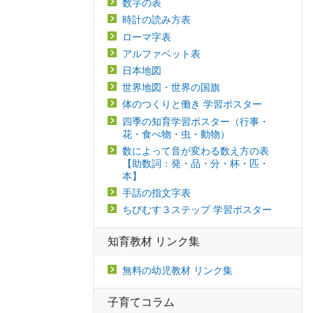
数字の表
時計の読み方表
ローマ字表
アルファベット表
日本地図
世界地図・世界の国旗
体のつくりと働き 学習ポスター
四季の知育学習ポスター（行事・
花・食べ物・虫・動物）
数によって音が変わる数え方の表
【助数詞：発・品・分・杯・匹・
本】
手話の指文字表
ちびむす３ステップ 学習ポスター
知育教材 リンク集
無料の幼児教材 リンク集
子育てコラム