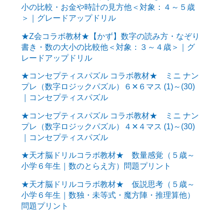
小の比較・お金や時計の見方他＜対象：４～５歳
＞｜グレードアップドリル
★Z会コラボ教材★【かず】数字の読み方・なぞり
書き・数の大小の比較他＜対象：３～４歳＞｜グ
レードアップドリル
★コンセプティスパズル コラボ教材★ ミニ ナン
プレ（数字ロジックパズル）６✕６マス (1)～(30)
｜コンセプティスパズル
★コンセプティスパズル コラボ教材★ ミニ ナン
プレ（数字ロジックパズル）４✕４マス (1)～(30)
｜コンセプティスパズル
★天才脳ドリルコラボ教材★ 数量感覚（５歳～
小学６年生｜数のとらえ方）問題プリント
★天才脳ドリルコラボ教材★ 仮説思考（５歳～
小学６年生｜数独・未等式・魔方陣・推理算他）
問題プリント