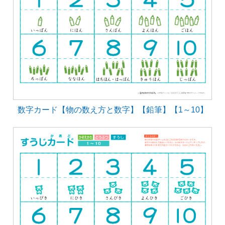
数字カード【物の数え方と数字】【鉛筆】【1～10】