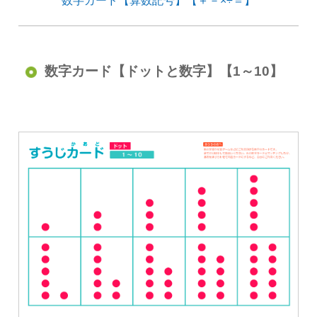
数字カード【算数記号】【＋－×÷＝】
数字カード【ドットと数字】【1～10】