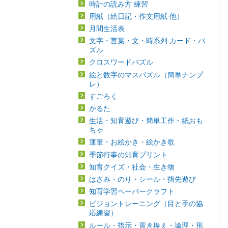
時計の読み方 練習
用紙（絵日記・作文用紙 他）
月間生活表
文字・言葉・文・時系列 カード・パ
ズル
クロスワードパズル
絵と数字のマスパズル（簡単ナンプ
レ）
すごろく
かるた
生活・知育遊び・簡単工作・紙おも
ちゃ
運筆・お絵かき・絵かき歌
季節行事の知育プリント
知育クイズ・社会・生き物
はさみ・のり・シール・指先遊び
知育学習ペーパークラフト
ビジョントレーニング（目と手の協
応練習）
ルール・指示・置き換え・論理・形