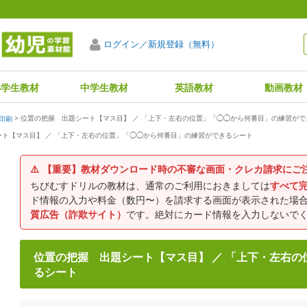
ログイン／新規登録（無料）
小学生教材
中学生教材
英語教材
動画教材
位置の把握 出題シート【マス目】 ／ 「上下・左右の位置」「◯◯から何番目」の練習がで
印刷
ート【マス目】 ／ 「上下・左右の位置」「◯◯から何番目」の練習ができるシート
⚠️
【重要】教材ダウンロード時の不審な画面・クレカ請求にご
ちびむすドリルの教材は、通常のご利用におきましては
すべて
ド情報の入力や料金（数円〜）を請求する画面が表示された場
質広告（詐欺サイト）
です。絶対にカード情報を入力しないで
位置の把握 出題シート【マス目】 ／ 「上下・左右
るシート