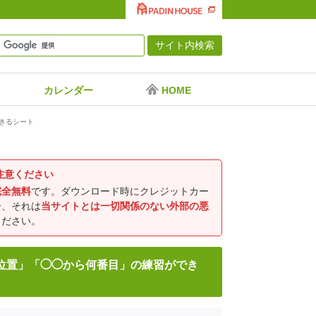
カレンダー
HOME
きるシート
注意ください
完全無料
です。ダウンロード時にクレジットカー
合、それは
当サイトとは一切関係のない外部の悪
ください。
の位置」「◯◯から何番目」の練習ができ