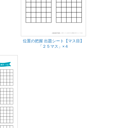
２
位置の把握 出題シート【マス目】
「２５マス」×４