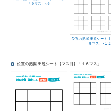
「９マス」×６
位置の把握 出題シート
「９マス」×１
位置の把握 出題シート【マス目】「１６マス」