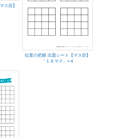
【マス目】
２
位置の把握 出題シート【マス目】
「１６マス」×４