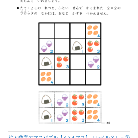
絵と数字のマスパズル【４×４マス】［レベル３］－⑦