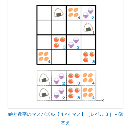
絵と数字のマスパズル【４×４マス】［レベル３］－⑨
答え