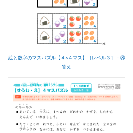
絵と数字のマスパズル【４×４マス】［レベル３］－⑧
答え