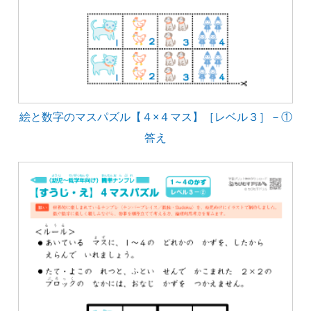
絵と数字のマスパズル【４×４マス】［レベル３］－①
答え