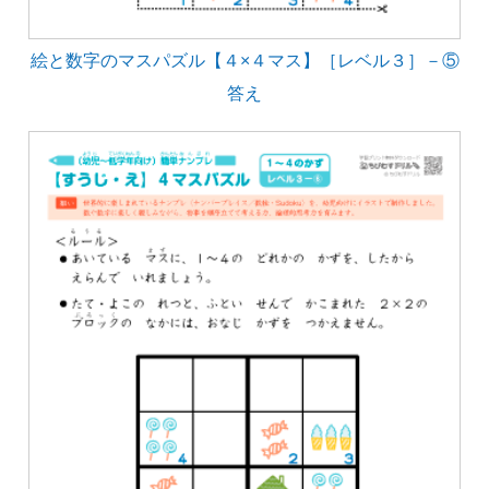
絵と数字のマスパズル【４×４マス】［レベル３］－⑤
答え