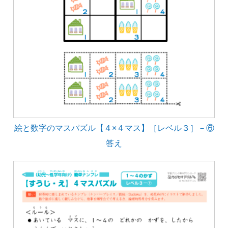
絵と数字のマスパズル【４×４マス】［レベル３］－⑥
答え