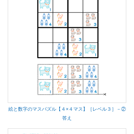
絵と数字のマスパズル【４×４マス】［レベル３］－②
答え