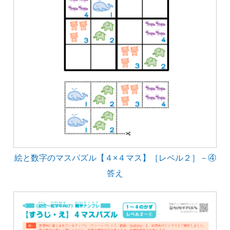
絵と数字のマスパズル【４×４マス】［レベル２］－④
答え