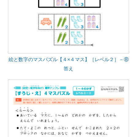
絵と数字のマスパズル【４×４マス】［レベル２］－⑧
答え