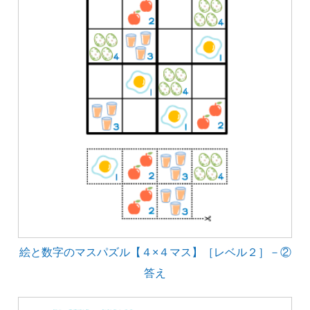
絵と数字のマスパズル【４×４マス】［レベル２］－②
答え