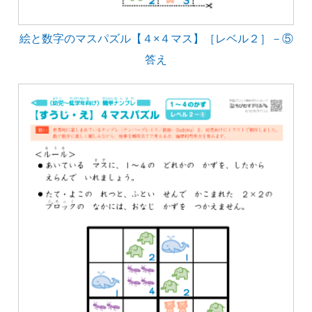
絵と数字のマスパズル【４×４マス】［レベル２］－⑤
答え