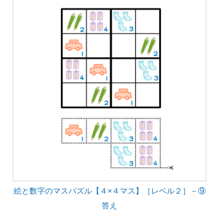
絵と数字のマスパズル【４×４マス】［レベル２］－⑨
答え