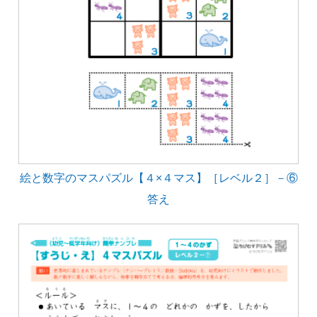
絵と数字のマスパズル【４×４マス】［レベル２］－⑥
答え