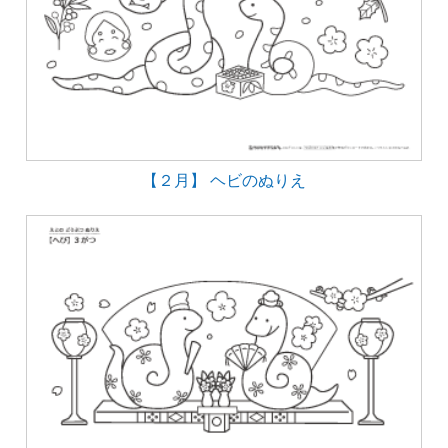
【２月】 ヘビのぬりえ