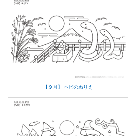
【９月】 ヘビのぬりえ