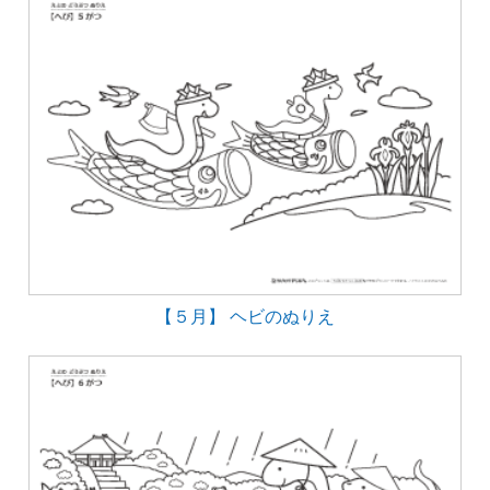
【５月】 ヘビのぬりえ