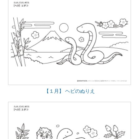
【１月】 ヘビのぬりえ