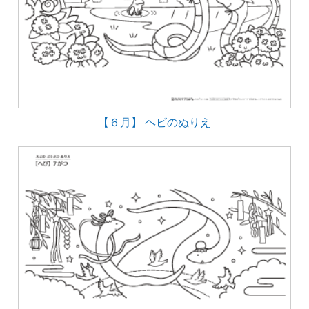
【６月】 ヘビのぬりえ