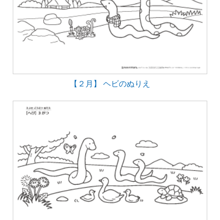
【２月】 ヘビのぬりえ