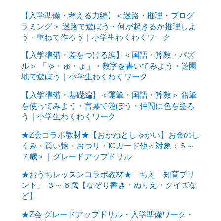
【入学準備・考える力編】＜迷路・推理・プログ
ラミング＞ 迷路で遊ぼう・何が起きるか推理しよ
う・重ねて作ろう｜小学生わくわくワーク
【入学準備・差をつける編】＜国語・算数・パズ
ル＞ 「ゃ・ゅ・ょ」・数字を書いてみよう・遊園
地で遊ぼう｜小学生わくわくワーク
【入学準備・基礎編】＜運筆・国語・算数＞ 鉛筆
を使ってみよう・言葉で遊ぼう・仲間に色を塗ろ
う｜小学生わくわくワーク
★Z会コラボ教材★【おかねとしゃかい】お金のし
くみ・買い物・おつり・ICカード他＜対象：５～
７歳＞｜グレードアップドリル
★おうちレッスンコラボ教材★ ちえ「知育プリ
ント」 ３～６歳【なぞり書き・ぬりえ・クイズな
ど】
★Z会 グレードアップドリル・入学準備ワーク・