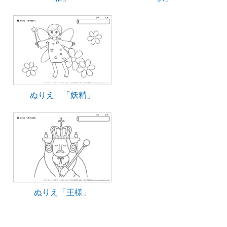
ぬりえ 「妖精」
ぬりえ「王様」