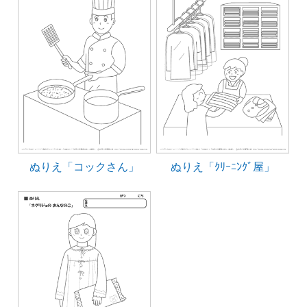
ぬりえ「コックさん」
ぬりえ「ｸﾘｰﾆﾝｸﾞ屋」