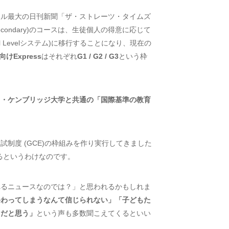
ール最大の日刊新聞「ザ・ストレーツ・タイムズ
econdary)のコースは、生徒個人の得意に応じて
 Levelシステム)に移行することになり、現在の
層向けExpress
はそれぞれ
G1 / G2 / G3
という枠
ス・ケンブリッジ大学と共通の「国際基準の教育
制度 (GCE)の枠組みを作り実行してきました
じまるというわけなのです。
れるニュースなのでは？」と思われるかもしれま
終わってしまうなんて信じられない」「子どもた
きだと思う」
という声も多数聞こえてくるといい