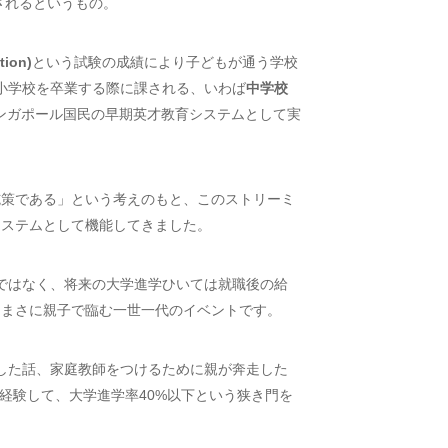
されるというもの。
tion)
という試験の成績により子どもが通う学校
ル小学校を卒業する際に課される、いわば
中学校
シンガポール国民の早期英才教育システムとして実
施策である」という考えのもと、このストリーミ
システムとして機能してきました。
けではなく、将来の大学進学ひいては就職後の給
はまさに親子で臨む一世一代のイベントです。
労した話、家庭教師をつけるために親が奔走した
を経験して、大学進学率40%以下という狭き門を