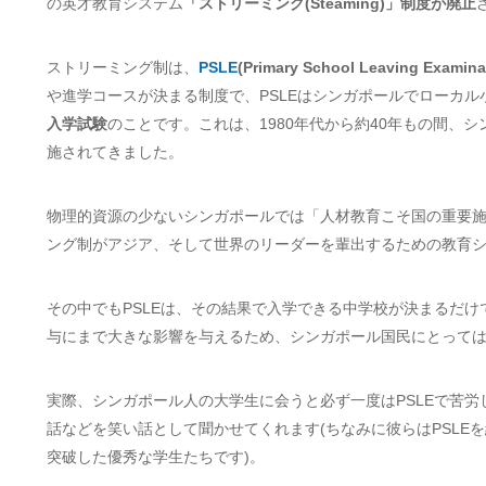
の英才教育システム
「ストリーミング(Steaming)」制度が廃止
ストリーミング制は、
PSLE
(Primary School Leaving Examina
や進学コースが決まる制度で、PSLEはシンガポールでローカ
入学試験
のことです。これは、1980年代から約40年もの間、
施されてきました。
物理的資源の少ないシンガポールでは「人材教育こそ国の重要
ング制がアジア、そして世界のリーダーを輩出するための教育
その中でもPSLEは、その結果で入学できる中学校が決まるだ
与にまで大きな影響を与えるため、シンガポール国民にとって
実際、シンガポール人の大学生に会うと必ず一度はPSLEで苦
話などを笑い話として聞かせてくれます(ちなみに彼らはPSLE
突破した優秀な学生たちです)。