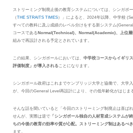
ストリーミング制廃止後の教育システムについては、シンガポ
（
THE STRAITS TIMES
）」によると、2024年以降、中学校 (S
すべての教科に及ぶ成績のレベル分けをする新システム(General
コースである
Normal(Technical)、Normal(Academic)、上位
組みで再設計される予定とされています。
この結果、シンガポールにおいては、
中学校コースからイギリ
評価制度」が導入される
ことになります。
シンガポール政府はこれまでケンブリッジ大学と協働で、大学入試
が、今回のGeneral Level再設計により、その低年齢化がは
そんな話を聞いていると「今回のストリーミング制廃止は喜ば
せんが、実際は逆で
「シンガポール独自の人材育成システムが
ちの今後の教育の効率や質が心配。ストリーミング制はあるべ
ます。