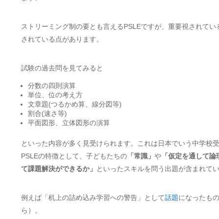
ストリーミング制の要とも言えるPSLEですが、重要視されてい
されている点があります。
試験の過去問を見てみると
分数の四則演算
単位、位の考え方
文章題(つるかめ算、線分図等)
割合(速さ等)
平面図形、立体図形の演算
といった内容が多く見受けられます。これは日本でいう中学校
PSLEの特徴として、子どもたちの
「常識」
や
「仮定を通して論
て課題解決ができるか」
といったスキルを問う出題が含まれて
例えば「机上の詰め込み学習への警告」として
話題
になったもの
ら）。