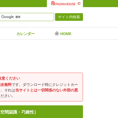
カレンダー
HOME
注意ください
完全無料
です。ダウンロード時にクレジットカー
合、それは
当サイトとは一切関係のない外部の悪
ください。
・空間認識・巧緻性］