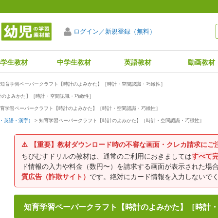
ログイン／新規登録（無料）
小学生教材
中学生教材
英語教材
動画教材
知育学習ペーパークラフト【時計のよみかた】［時計・空間認識・巧緻性］
計のよみかた】［時計・空間認識・巧緻性］
育学習ペーパークラフト【時計のよみかた】［時計・空間認識・巧緻性］
知育学習ペーパークラフト【時計のよみかた】［時計・空間認識・巧緻性］
・英語・漢字）
⚠️
【重要】教材ダウンロード時の不審な画面・クレカ請求にご
ちびむすドリルの教材は、通常のご利用におきましては
すべて
ド情報の入力や料金（数円〜）を請求する画面が表示された場
質広告（詐欺サイト）
です。絶対にカード情報を入力しないで
知育学習ペーパークラフト【時計のよみかた】［時計