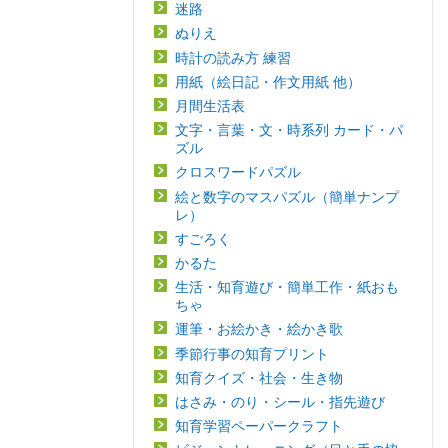
迷路
ぬりえ
時計の読み方 練習
用紙（絵日記・作文用紙 他）
月間生活表
文字・言葉・文・時系列 カード・パ
ズル
クロスワードパズル
絵と数字のマスパズル（簡単ナンプ
レ）
すごろく
かるた
生活・知育遊び・簡単工作・紙おも
ちゃ
運筆・お絵かき・絵かき歌
季節行事の知育プリント
知育クイズ・社会・生き物
はさみ・のり・シール・指先遊び
知育学習ペーパークラフト