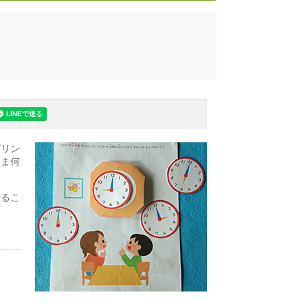
プリン
いま何
折るこ