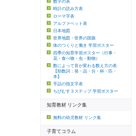
数字の表
時計の読み方表
ローマ字表
アルファベット表
日本地図
世界地図・世界の国旗
体のつくりと働き 学習ポスター
四季の知育学習ポスター（行事・
花・食べ物・虫・動物）
数によって音が変わる数え方の表
【助数詞：発・品・分・杯・匹・
本】
手話の指文字表
ちびむす３ステップ 学習ポスター
知育教材 リンク集
無料の幼児教材 リンク集
子育てコラム