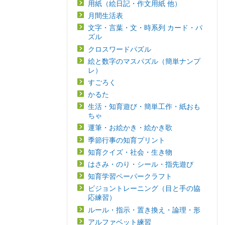
用紙（絵日記・作文用紙 他）
月間生活表
文字・言葉・文・時系列 カード・パ
ズル
クロスワードパズル
絵と数字のマスパズル（簡単ナンプ
レ）
すごろく
かるた
生活・知育遊び・簡単工作・紙おも
ちゃ
運筆・お絵かき・絵かき歌
季節行事の知育プリント
知育クイズ・社会・生き物
はさみ・のり・シール・指先遊び
知育学習ペーパークラフト
ビジョントレーニング（目と手の協
応練習）
ルール・指示・置き換え・論理・形
アルファベット練習