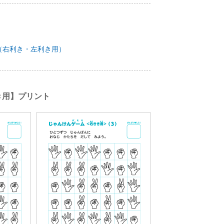
（右利き・左利き用）
き用】プリント