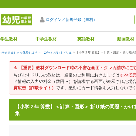
ログイン／新規登録（無料）
小学生教材
中学生教材
英語教材
動画教材
【小学２年 算数】＜計算・図形＞ 折り紙
～考える楽しさを体験しよう～ Z会×ちびむすドリル
⚠️
【重要】教材ダウンロード時の不審な画面・クレカ請求にご
ちびむすドリルの教材は、通常のご利用におきましては
すべて
ド情報の入力や料金（数円〜）を請求する画面が表示された場
質広告（詐欺サイト）
です。絶対にカード情報を入力しないで
【小学２年 算数】＜計算・図形＞ 折り紙の問題・かけ
集