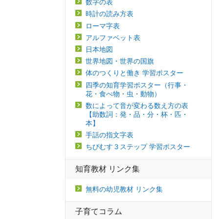
数字の表
時計の読み方表
ローマ字表
アルファベット表
日本地図
世界地図・世界の国旗
体のつくりと働き 学習ポスター
四季の知育学習ポスター（行事・
花・食べ物・虫・動物）
数によって音が変わる数え方の表
【助数詞：発・品・分・杯・匹・
本】
手話の指文字表
ちびむす３ステップ 学習ポスター
知育教材 リンク集
無料の幼児教材 リンク集
子育てコラム