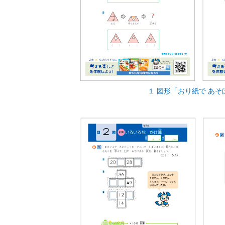
１ 図形「おり紙で あそ