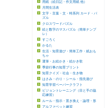
用紙（絵日記・作文用紙 他）
月間生活表
文字・言葉・文・時系列 カード・パ
ズル
クロスワードパズル
絵と数字のマスパズル（簡単ナンプ
レ）
すごろく
かるた
生活・知育遊び・簡単工作・紙おも
ちゃ
運筆・お絵かき・絵かき歌
季節行事の知育プリント
知育クイズ・社会・生き物
はさみ・のり・シール・指先遊び
知育学習ペーパークラフト
ビジョントレーニング（目と手の協
応練習）
ルール・指示・置き換え・論理・形
アルファベット練習