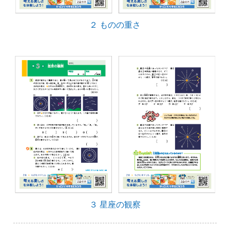
２ ものの重さ
３ 星座の観察