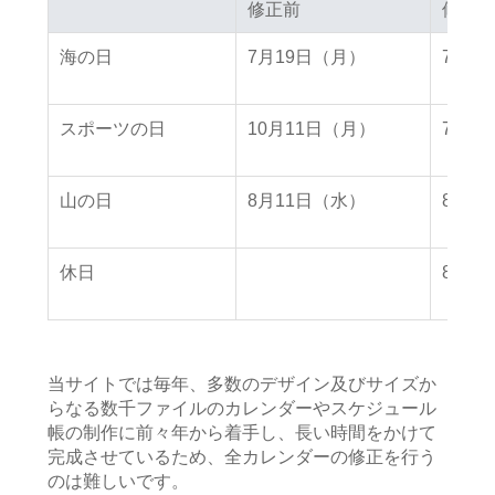
修正前
修正前
修正後
修正後
海の日
7月19日（月）
7月2
スポーツの日
10月11日（月）
7月2
山の日
8月11日（水）
8月8
休日
8月9
当サイトでは毎年、多数のデザイン及びサイズか
らなる数千ファイルのカレンダーやスケジュール
帳の制作に前々年から着手し、長い時間をかけて
完成させているため、全カレンダーの修正を行う
のは難しいです。