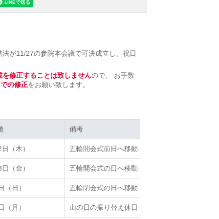
法が11/27の参院本会議で可決成立し、祝日
記載を修正することは致しません
ので、 お手数
きでの修正
をお願い致します。
後
後
備考
備考
22日（木）
五輪開会式前日へ移動
23日（金）
五輪開会式の日へ移動
8日（日）
五輪閉会式の日へ移動
9日（月）
山の日の振り替え休日