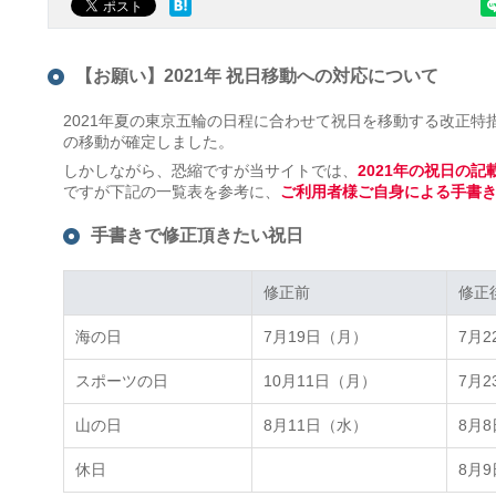
【お願い】2021年 祝日移動への対応について
2021年夏の東京五輪の日程に合わせて祝日を移動する改正特措
の移動が確定しました。
しかしながら、恐縮ですが当サイトでは、
2021年の祝日の
ですが下記の一覧表を参考に、
ご利用者様ご自身による手書
手書きで修正頂きたい祝日
修正前
修正前
修正
修正
海の日
7月19日（月）
7月
スポーツの日
10月11日（月）
7月
山の日
8月11日（水）
8月
休日
8月