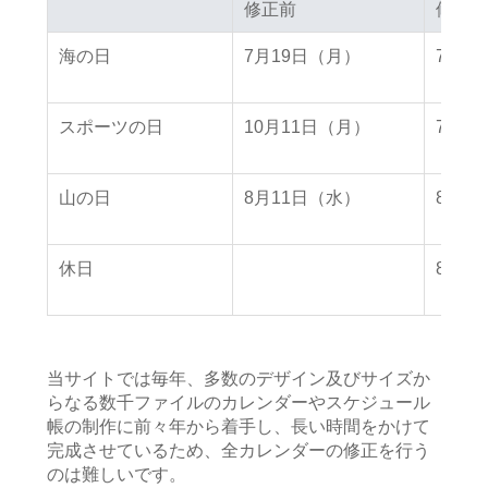
修正前
修正前
修正後
修正後
海の日
7月19日（月）
7月2
スポーツの日
10月11日（月）
7月2
山の日
8月11日（水）
8月8
休日
8月9
当サイトでは毎年、多数のデザイン及びサイズか
らなる数千ファイルのカレンダーやスケジュール
帳の制作に前々年から着手し、長い時間をかけて
完成させているため、全カレンダーの修正を行う
のは難しいです。