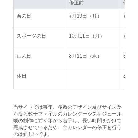
修正前
修正前
修正後
修正後
海の日
7月19日（月）
7月2
スポーツの日
10月11日（月）
7月2
山の日
8月11日（水）
8月8
休日
8月9
当サイトでは毎年、多数のデザイン及びサイズか
らなる数千ファイルのカレンダーやスケジュール
帳の制作に前々年から着手し、長い時間をかけて
完成させているため、全カレンダーの修正を行う
のは難しいです。