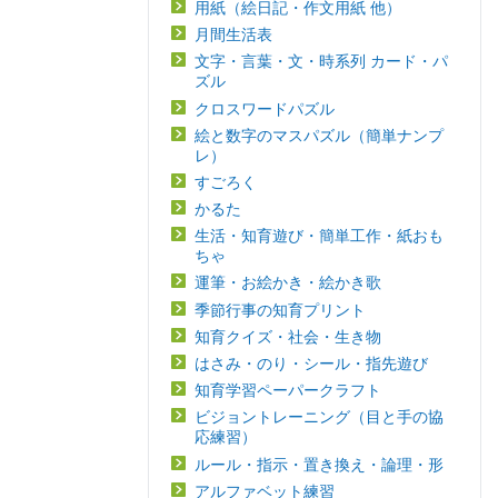
用紙（絵日記・作文用紙 他）
月間生活表
文字・言葉・文・時系列 カード・パ
ズル
クロスワードパズル
絵と数字のマスパズル（簡単ナンプ
レ）
すごろく
かるた
生活・知育遊び・簡単工作・紙おも
ちゃ
運筆・お絵かき・絵かき歌
季節行事の知育プリント
知育クイズ・社会・生き物
はさみ・のり・シール・指先遊び
知育学習ペーパークラフト
ビジョントレーニング（目と手の協
応練習）
ルール・指示・置き換え・論理・形
アルファベット練習