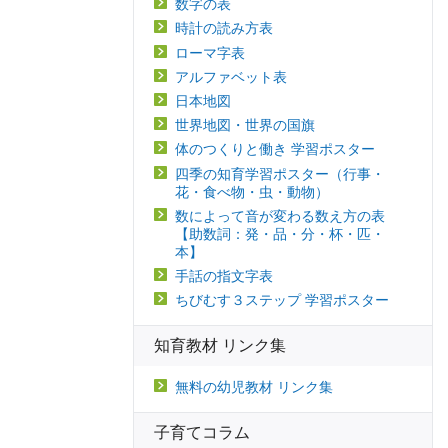
数字の表
時計の読み方表
ローマ字表
アルファベット表
日本地図
世界地図・世界の国旗
体のつくりと働き 学習ポスター
四季の知育学習ポスター（行事・
花・食べ物・虫・動物）
数によって音が変わる数え方の表
【助数詞：発・品・分・杯・匹・
本】
手話の指文字表
ちびむす３ステップ 学習ポスター
知育教材 リンク集
無料の幼児教材 リンク集
子育てコラム