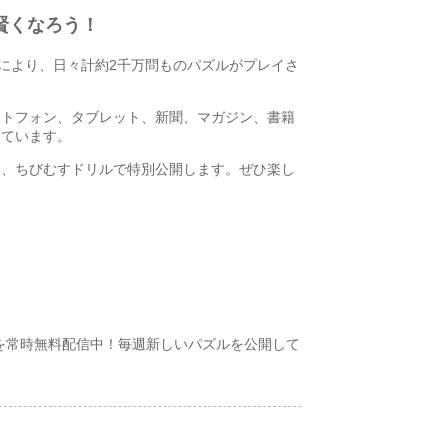
賢くなろう！
ンにより、日々計約2千万問ものパズルがプレイさ
ートフォン、タブレット、新聞、マガジン、書籍
しています。
を、ちびむすドリルで特別公開します。ぜひ楽し
を常時無料配信中！毎週新しいパズルを公開して