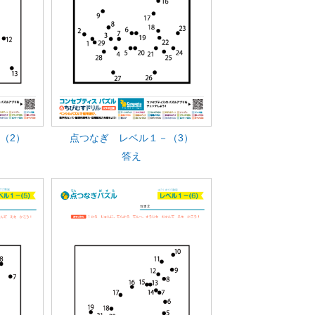
（2）
点つなぎ レベル１－（3）
答え