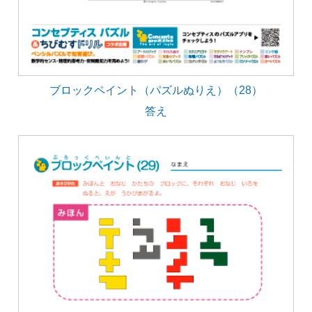
ブロックペイント（パズルぬりえ）（28）
答え