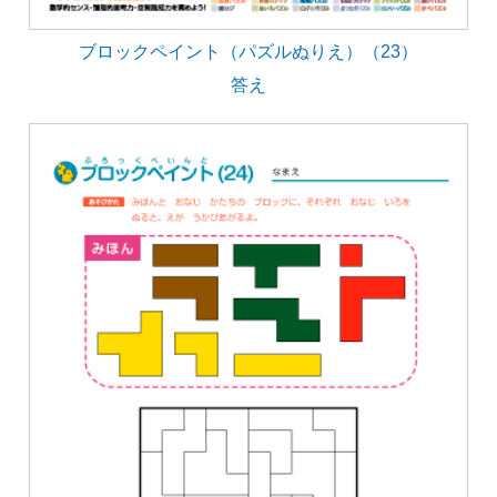
ブロックペイント（パズルぬりえ）（23）
答え