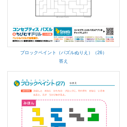
ブロックペイント（パズルぬりえ）（26）
答え