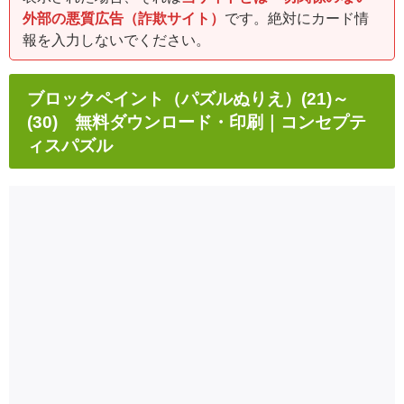
外部の悪質広告（詐欺サイト）
です。絶対にカード情
報を入力しないでください。
ブロックペイント（パズルぬりえ）(21)～
(30) 無料ダウンロード・印刷｜コンセプテ
ィスパズル