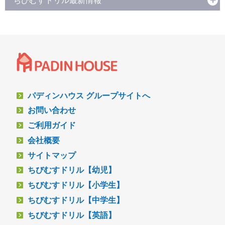
パディンハウス グループサイトへ
お問い合わせ
ご利用ガイド
会社概要
サイトマップ
ちびむすドリル【幼児】
ちびむすドリル【小学生】
ちびむすドリル【中学生】
ちびむすドリル【英語】