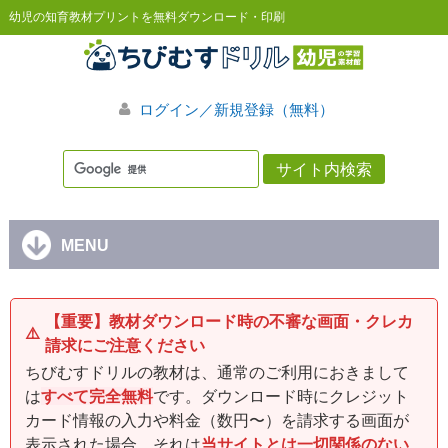
幼児の知育教材プリントを無料ダウンロード・印刷
ログイン／新規登録（無料）
MENU
【重要】教材ダウンロード時の不審な画面・クレカ
⚠️
請求にご注意ください
ちびむすドリルの教材は、通常のご利用におきまして
は
すべて完全無料
です。ダウンロード時にクレジット
カード情報の入力や料金（数円〜）を請求する画面が
表示された場合、それは
当サイトとは一切関係のない