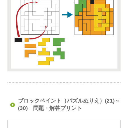
ブロックペイント（パズルぬりえ）(21)～
(30) 問題・解答プリント