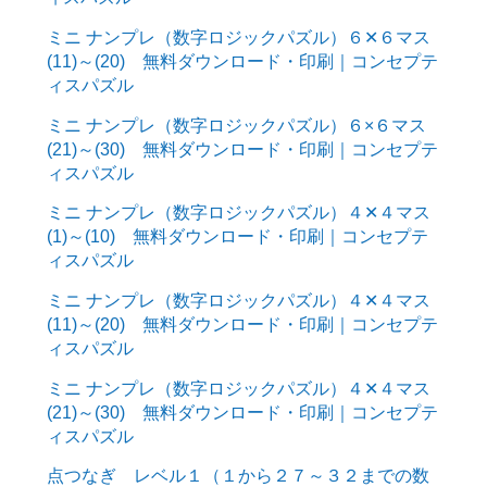
ミニ ナンプレ（数字ロジックパズル）６✕６マス
(11)～(20) 無料ダウンロード・印刷｜コンセプテ
ィスパズル
ミニ ナンプレ（数字ロジックパズル）６×６マス
(21)～(30) 無料ダウンロード・印刷｜コンセプテ
ィスパズル
ミニ ナンプレ（数字ロジックパズル）４✕４マス
(1)～(10) 無料ダウンロード・印刷｜コンセプテ
ィスパズル
ミニ ナンプレ（数字ロジックパズル）４✕４マス
(11)～(20) 無料ダウンロード・印刷｜コンセプテ
ィスパズル
ミニ ナンプレ（数字ロジックパズル）４✕４マス
(21)～(30) 無料ダウンロード・印刷｜コンセプテ
ィスパズル
点つなぎ レベル１（１から２７～３２までの数