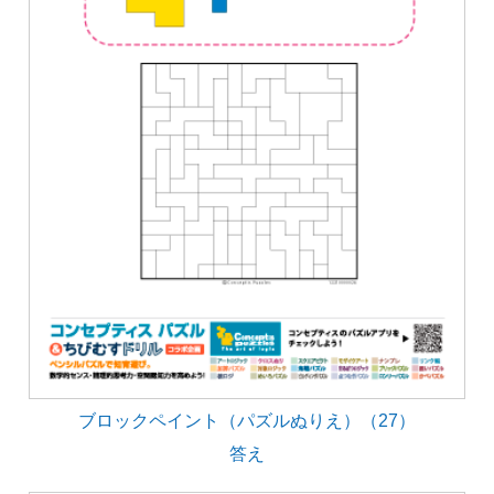
ブロックペイント（パズルぬりえ）（27）
答え