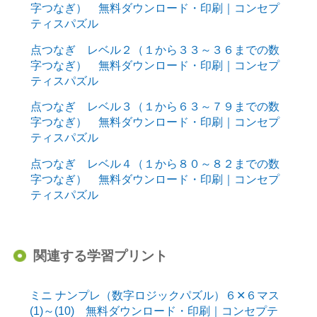
字つなぎ） 無料ダウンロード・印刷｜コンセプ
ティスパズル
点つなぎ レベル２（１から３３～３６までの数
字つなぎ） 無料ダウンロード・印刷｜コンセプ
ティスパズル
点つなぎ レベル３（１から６３～７９までの数
字つなぎ） 無料ダウンロード・印刷｜コンセプ
ティスパズル
点つなぎ レベル４（１から８０～８２までの数
字つなぎ） 無料ダウンロード・印刷｜コンセプ
ティスパズル
関連する学習プリント
ミニ ナンプレ（数字ロジックパズル）６✕６マス
(1)～(10) 無料ダウンロード・印刷｜コンセプテ