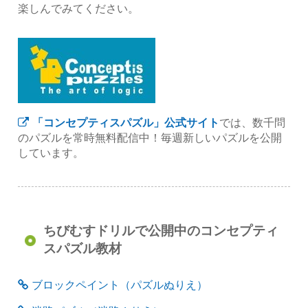
楽しんでみてください。
「コンセプティスパズル」公式サイト
では、数千問
のパズルを常時無料配信中！毎週新しいパズルを公開
しています。
ちびむすドリルで公開中のコンセプティ
スパズル教材
ブロックペイント（パズルぬりえ）